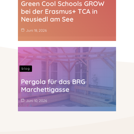
Green Cool Schools GROW
bei der Erasmus+ TCA in
Neusiedl am See
Juni 18, 2026
blog
Pergola für das BRG
Marchettigasse
Juni 10, 2026