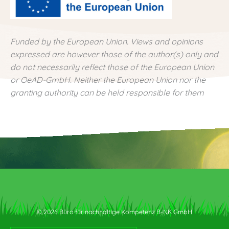
Funded by the European Union. Views and opinions
expressed are however those of the author(s) only and
do not necessarily reflect those of the European Union
or OeAD-GmbH. Neither the European Union nor the
granting authority can be held responsible for them
© 2026 Büro für nachhaltige Kompetenz B-NK GmbH