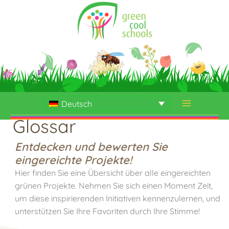
Zum
Inhalt
springen
Deutsch
Glossar
Entdecken und bewerten Sie
eingereichte Projekte!
Hier finden Sie eine Übersicht über alle eingereichten
grünen Projekte. Nehmen Sie sich einen Moment Zeit,
um diese inspirierenden Initiativen kennenzulernen, und
unterstützen Sie Ihre Favoriten durch Ihre Stimme!