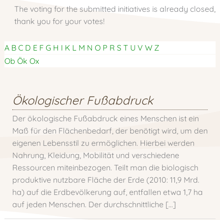
The voting for the submitted initiatives is already closed,
thank you for your votes!
A
B
C
D
E
F
G
H
I
K
L
M
N
O
P
R
S
T
U
V
W
Z
Ob
Ök
Ox
Ökologischer Fußabdruck
Der ökologische Fußabdruck eines Menschen ist ein
Maß für den Flächenbedarf, der benötigt wird, um den
eigenen Lebensstil zu ermöglichen. Hierbei werden
Nahrung, Kleidung, Mobilität und verschiedene
Ressourcen miteinbezogen. Teilt man die biologisch
produktive nutzbare Fläche der Erde (2010: 11,9 Mrd.
ha) auf die Erdbevölkerung auf, entfallen etwa 1,7 ha
auf jeden Menschen. Der durchschnittliche […]