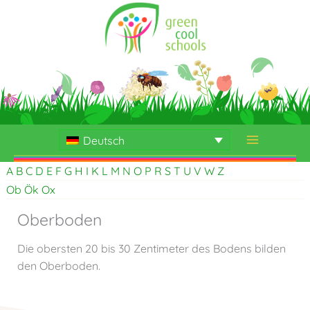
Zum
Inhalt
springen
Deutsch
A
B
C
D
E
F
G
H
I
K
L
M
N
O
P
R
S
T
U
V
W
Z
Ob
Ök
Ox
Oberboden
Die obersten 20 bis 30 Zentimeter des Bodens bilden
den Oberboden.