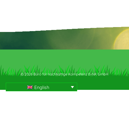
© 2026 Büro für nachhaltige Kompetenz B-NK GmbH
English