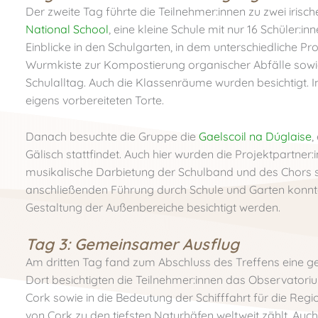
Der zweite Tag führte die Teilnehmer:innen zu zwei iris
National School
, eine kleine Schule mit nur 16 Schüler:
Einblicke in den Schulgarten, in dem unterschiedliche 
Wurmkiste zur Kompostierung organischer Abfälle sowi
Schulalltag. Auch die Klassenräume wurden besichtigt. I
eigens vorbereiteten Torte.
Danach besuchte die Gruppe die
Gaelscoil na Dúglaise
,
Gälisch stattfindet. Auch hier wurden die Projektpartne
musikalische Darbietung der Schulband und des Chors s
anschließenden Führung durch Schule und Garten konnt
Gestaltung der Außenbereiche besichtigt werden.
Tag 3: Gemeinsamer Ausflug
Am dritten Tag fand zum Abschluss des Treffens eine
Dort besichtigten die Teilnehmer:innen das Observatoriu
Cork sowie in die Bedeutung der Schifffahrt für die Reg
von Cork zu den tiefsten Naturhäfen weltweit zählt. Au