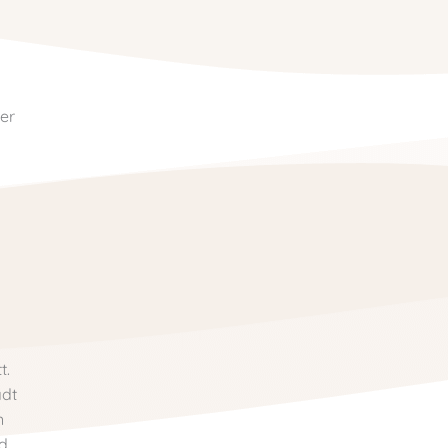
ner
t.
adt
n
nd