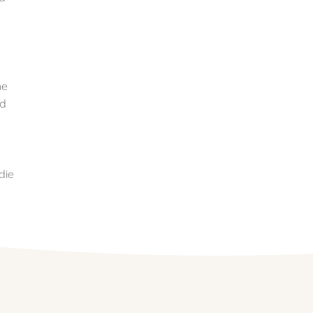
he
nd
y
die