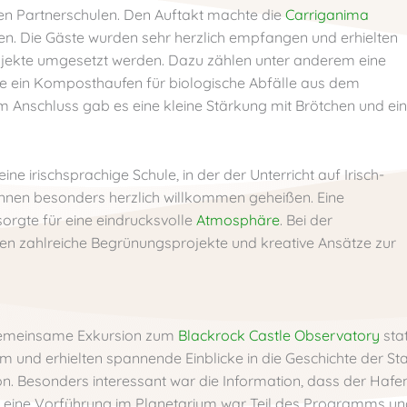
chen Partnerschulen. Den Auftakt machte die
Carriganima
innen. Die Gäste wurden sehr herzlich empfangen und erhielten
Projekte umgesetzt werden. Dazu zählen unter anderem eine
e ein Komposthaufen für biologische Abfälle aus dem
m Anschluss gab es eine kleine Stärkung mit Brötchen und ei
 eine irischsprachige Schule, in der der Unterricht auf Irisch-
r:innen besonders herzlich willkommen geheißen. Eine
orgte für eine eindrucksvolle
Atmosphäre
. Bei der
en zahlreiche Begrünungsprojekte und kreative Ansätze zur
 gemeinsame Exkursion zum
Blackrock Castle Observatory
stat
m und erhielten spannende Einblicke in die Geschichte der St
ion. Besonders interessant war die Information, dass der Hafe
ch eine Vorführung im Planetarium war Teil des Programms u