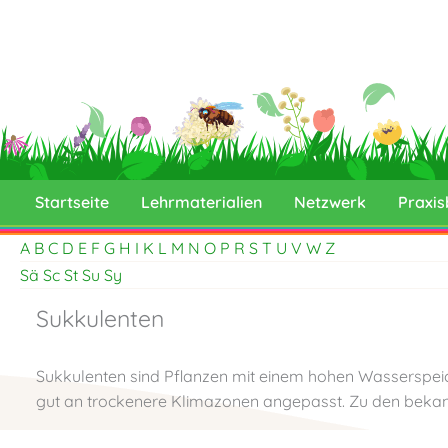
Skip
to
content
Startseite
Lehrmaterialien
Netzwerk
Praxis
A
B
C
D
E
F
G
H
I
K
L
M
N
O
P
R
S
T
U
V
W
Z
Sä
Sc
St
Su
Sy
Sukkulenten
Sukkulenten sind Pflanzen mit einem hohen Wasserspeic
gut an trockenere Klimazonen angepasst. Zu den bekann