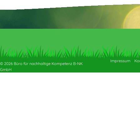
Impressum
Ko
© 2026 Büro für nachhaltige Kompetenz B-NK
GmbH