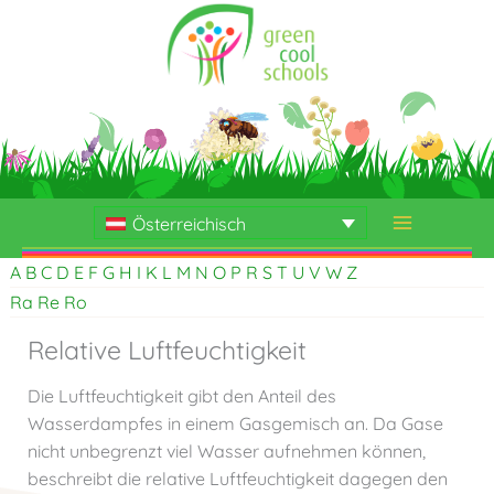
Skip
to
content
Österreichisch
A
B
C
D
E
F
G
H
I
K
L
M
N
O
P
R
S
T
U
V
W
Z
Ra
Re
Ro
Relative Luftfeuchtigkeit
Die Luftfeuchtigkeit gibt den Anteil des
Wasserdampfes in einem Gasgemisch an. Da Gase
nicht unbegrenzt viel Wasser aufnehmen können,
beschreibt die relative Luftfeuchtigkeit dagegen den