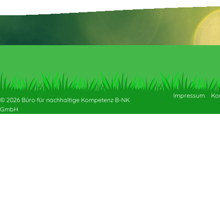
Impressum
Ko
© 2026 Büro für nachhaltige Kompetenz B-NK
GmbH