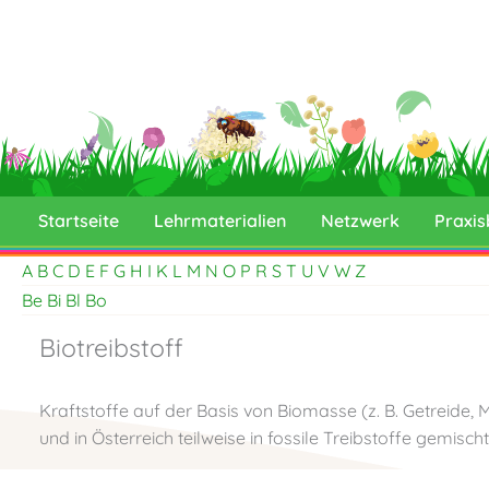
Skip
to
content
Startseite
Lehrmaterialien
Netzwerk
Praxis
A
B
C
D
E
F
G
H
I
K
L
M
N
O
P
R
S
T
U
V
W
Z
Be
Bi
Bl
Bo
Biotreibstoff
Kraftstoffe auf der Basis von Biomasse (z. B. Getreide,
und in Österreich teilweise in fossile Treibstoffe gemisc