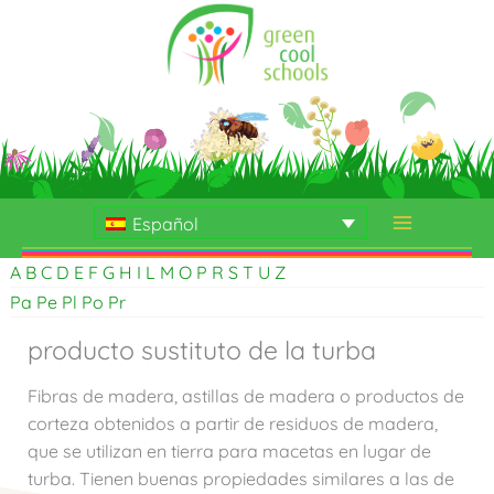
Ir
al
contenido
Español
A
B
C
D
E
F
G
H
I
L
M
O
P
R
S
T
U
Z
Pa
Pe
Pl
Po
Pr
producto sustituto de la turba
Fibras de madera, astillas de madera o productos de
corteza obtenidos a partir de residuos de madera,
que se utilizan en tierra para macetas en lugar de
turba. Tienen buenas propiedades similares a las de